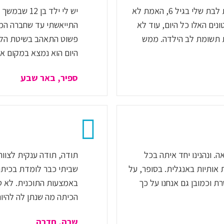
חברה המליצה לי על תכנית לימודית לאנגלית לבת שלי בגיל 6, האמת לא
יש לי ילד ב
ים האלו כל היום, עוד לא
התייאשתי עד שחברה המלי
ת תשומת לב הילדה. ממש
פשוט התאהב בשיטת הלימו
היום הוא נמצא במקום אח
ספיר, באר שבע
תוכנית הנפלאה. ונהנינו יחד איתה בכל
תודה, תודה ענקית לצוות
 אותיות באנגלית. בסופר, על
שביתי כבר לומדת בכיתה
ת וכמובן גם אנחנו על כך
באמצעות התוכנית. לא 
הכיתה מה שנתן לה להיו
שרה, חדרה